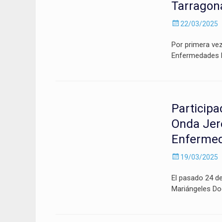
Tarragon
Enviado
22/03/2025
el
Por primera ve
Enfermedades M
Participa
Onda Jere
Enfermed
Enviado
19/03/2025
el
El pasado 24 d
Mariángeles Do