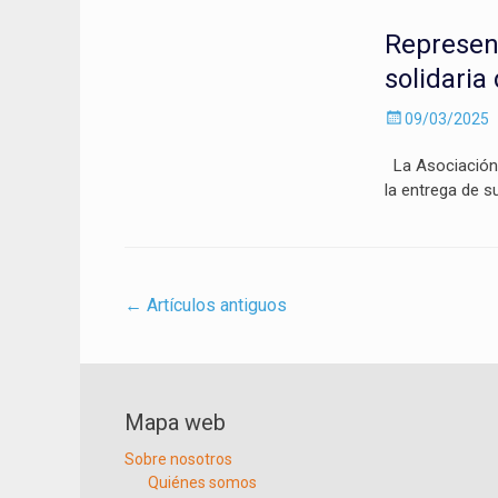
Represen
solidaria
Enviado
09/03/2025
el
La Asociación 
la entrega de 
Navegación
←
Artículos antiguos
por
los
artículos
Mapa web
Sobre nosotros
Quiénes somos