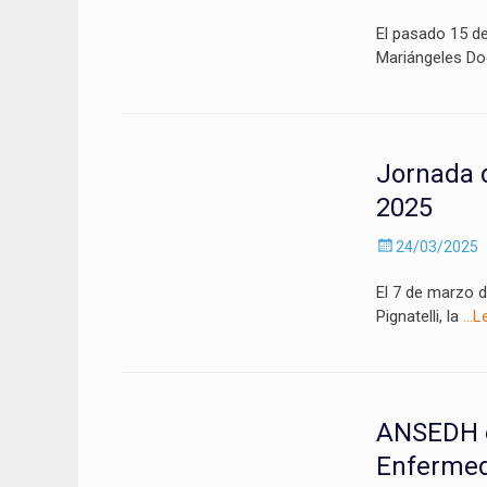
el
El pasado 15 d
Mariángeles Do
Jornada 
2025
Enviado
24/03/2025
el
El 7 de marzo d
Pignatelli, la
…L
ANSEDH en
Enfermed