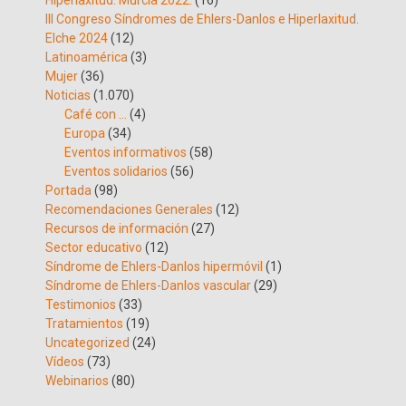
Hiperlaxitud. Murcia 2022.
(16)
III Congreso Síndromes de Ehlers-Danlos e Hiperlaxitud.
Elche 2024
(12)
Latinoamérica
(3)
Mujer
(36)
Noticias
(1.070)
Café con …
(4)
Europa
(34)
Eventos informativos
(58)
Eventos solidarios
(56)
Portada
(98)
Recomendaciones Generales
(12)
Recursos de información
(27)
Sector educativo
(12)
Síndrome de Ehlers-Danlos hipermóvil
(1)
Síndrome de Ehlers-Danlos vascular
(29)
Testimonios
(33)
Tratamientos
(19)
Uncategorized
(24)
Vídeos
(73)
Webinarios
(80)