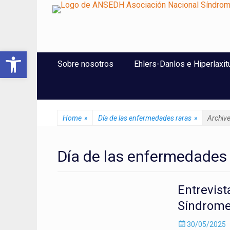
ANSEDH
Asociación Nacional del Síndrome de Ehlers-Danlos e Hi
Abrir barra de herramientas
Saltar
Menú Principal
Sobre nosotros
Ehlers-Danlos e Hiperlaxit
al
contenido
Home
»
Día de las enfermedades raras
»
Archiv
Día de las enfermedades
Entrevist
Síndrome
Enviado
30/05/2025