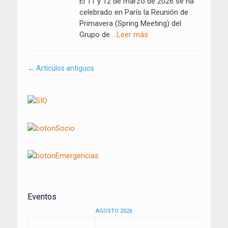
El 11 y 12 de marzo de 2026 se ha
celebrado en París la Reunión de
Primavera (Spring Meeting) del
Grupo de
…Leer más
Navegación
←
Artículos antiguos
por
los
artículos
Eventos
AGOSTO 2026