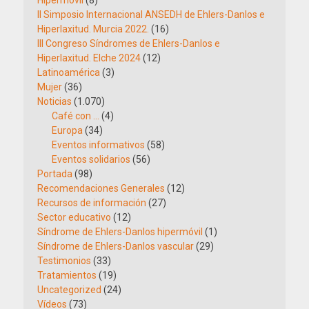
Hipermóvil
(8)
II Simposio Internacional ANSEDH de Ehlers-Danlos e
Hiperlaxitud. Murcia 2022.
(16)
III Congreso Síndromes de Ehlers-Danlos e
Hiperlaxitud. Elche 2024
(12)
Latinoamérica
(3)
Mujer
(36)
Noticias
(1.070)
Café con …
(4)
Europa
(34)
Eventos informativos
(58)
Eventos solidarios
(56)
Portada
(98)
Recomendaciones Generales
(12)
Recursos de información
(27)
Sector educativo
(12)
Síndrome de Ehlers-Danlos hipermóvil
(1)
Síndrome de Ehlers-Danlos vascular
(29)
Testimonios
(33)
Tratamientos
(19)
Uncategorized
(24)
Vídeos
(73)