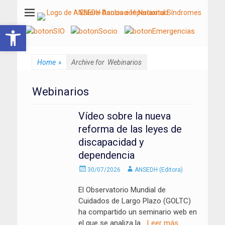
ANSEDH
Asociación Nacional del Síndrome de Ehlers-Danlos e Hiperlaxitud
Abrir barra de herramientas
Home
»
Archive for
Webinarios
Webinarios
Vídeo sobre la nueva
reforma de las leyes de
discapacidad y
dependencia
Enviado
Autor
30/07/2026
ANSEDH (Editora)
el
El Observatorio Mundial de
Cuidados de Largo Plazo (GOLTC)
ha compartido un seminario web en
el que se analiza la
…Leer más