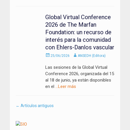
Global Virtual Conference
2026 de The Marfan
Foundation: un recurso de
interés para la comunidad
con Ehlers-Danlos vascular
Enviado
Autor
25/06/2026
ANSEDH (Editora)
el
Las sesiones de la Global Virtual
Conference 2026, organizada del 15
al 18 de junio, ya están disponibles
en el
…Leer más
Navegación
←
Artículos antiguos
por
los
artículos