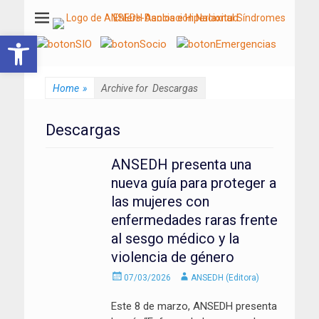
ANSEDH
Asociación Nacional del Síndrome de Ehlers-Danlos e Hiperlaxitud
Abrir barra de herramientas
Home
»
Archive for
Descargas
Descargas
ANSEDH presenta una
nueva guía para proteger a
las mujeres con
enfermedades raras frente
al sesgo médico y la
violencia de género
Enviado
Autor
07/03/2026
ANSEDH (Editora)
el
Este 8 de marzo, ANSEDH presenta