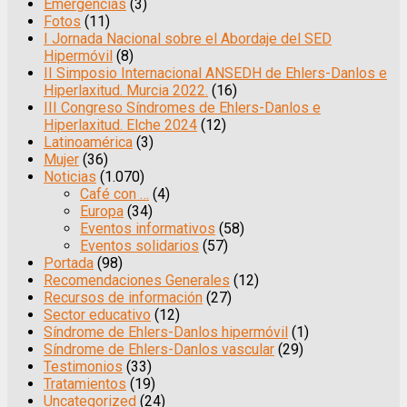
Emergencias
(3)
Fotos
(11)
I Jornada Nacional sobre el Abordaje del SED
Hipermóvil
(8)
II Simposio Internacional ANSEDH de Ehlers-Danlos e
Hiperlaxitud. Murcia 2022.
(16)
III Congreso Síndromes de Ehlers-Danlos e
Hiperlaxitud. Elche 2024
(12)
Latinoamérica
(3)
Mujer
(36)
Noticias
(1.070)
Café con …
(4)
Europa
(34)
Eventos informativos
(58)
Eventos solidarios
(57)
Portada
(98)
Recomendaciones Generales
(12)
Recursos de información
(27)
Sector educativo
(12)
Síndrome de Ehlers-Danlos hipermóvil
(1)
Síndrome de Ehlers-Danlos vascular
(29)
Testimonios
(33)
Tratamientos
(19)
Uncategorized
(24)