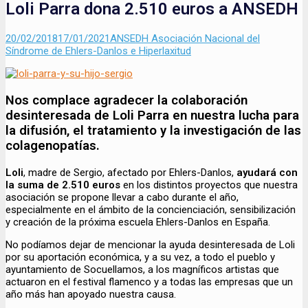
Loli Parra dona 2.510 euros a ANSEDH
Enviado
Autor
20/02/2018
17/01/2021
ANSEDH Asociación Nacional del
el
Síndrome de Ehlers-Danlos e Hiperlaxitud
Nos complace agradecer la colaboración
desinteresada de
Loli Parra
en nuestra lucha para
la difusión, el tratamiento y la investigación de las
colagenopatías.
Loli
, madre de Sergio, afectado por Ehlers-Danlos,
ayudará con
la suma de 2.510 euros
en los distintos proyectos que nuestra
asociación se propone llevar a cabo durante el año,
especialmente en el ámbito de la concienciación, sensibilización
y creación de la próxima escuela Ehlers-Danlos en España.
No podíamos dejar de mencionar la ayuda desinteresada de Loli
por su aportación económica, y a su vez, a todo el pueblo y
ayuntamiento de Socuellamos, a los magníficos artistas que
actuaron en el festival flamenco y a todas las empresas que un
año más han apoyado nuestra causa.