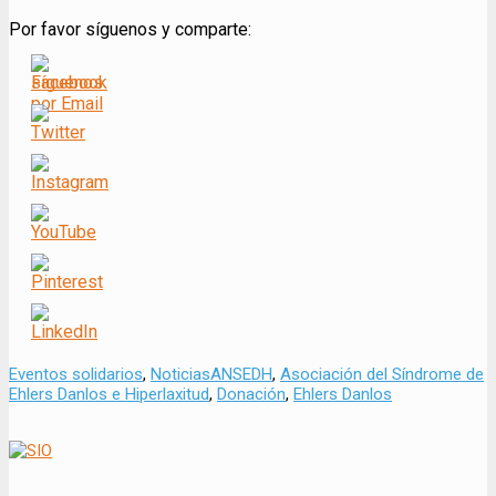
Por favor síguenos y comparte:
Categorías
Tags
Eventos solidarios
,
Noticias
ANSEDH
,
Asociación del Síndrome de
Ehlers Danlos e Hiperlaxitud
,
Donación
,
Ehlers Danlos
Navegación
de