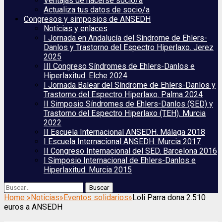
Ventajas de hacerse socio/a
Actualiza tus datos de socio/a
Congresos y simposios de ANSEDH
Noticias y enlaces
I Jornada en Andalucía del Síndrome de Ehlers-
Danlos y Trastorno del Espectro Hiperlaxo. Jerez
2025
III Congreso Síndromes de Ehlers-Danlos e
Hiperlaxitud. Elche 2024
I Jornada Balear del Síndrome de Ehlers-Danlos y
Trastorno del Espectro Hiperlaxo. Palma 2024
II Simposio Síndromes de Ehlers-Danlos (SED) y
Trastorno del Espectro Hiperlaxo (TEH). Murcia
2022
II Escuela Internacional ANSEDH. Málaga 2018
I Escuela Internacional ANSEDH. Murcia 2017
II Congreso Internacional del SED. Barcelona 2016
I Simposio Internacional de Ehlers-Danlos e
Hiperlaxitud. Murcia 2015
Buscar
Buscar:
Home
»
Noticias
»
Eventos solidarios
»
Loli Parra dona 2.510
euros a ANSEDH