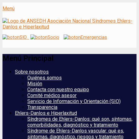
Menú
ANSEDH
Asociación Nacional del Síndrome de
Ehlers-Danlos e Hiperlaxitud
Menú Principal
Saltar
Sobre nosotros
al
Quiénes somos
contenido
Misión
Contacta con nuestro equipo
Comité médico asesor
Servicio de Información y Orientación (SIO)
Transparencia
Ehlers-Danlos e Hiperlaxitud
Síndromes de Ehlers-Danlos: qué son, síntomas,
comorbilidades, diagnóstico y tratamiento
Síndrome de Ehlers-Danlos vascular: qué es,
síntomas, diagnóstico, riesgos y tratamiento