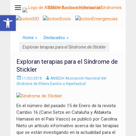
ANSEDH
Asociación Nacional del Síndrome de Ehlers-Danlos e Hiperlaxitud
Abrir barra de herramientas
Home
»
Destacados
»
Exploran terapias para el Síndrome de Stickler
Exploran terapias para el Síndrome de
Stickler
Enviado
Autor
11/02/2018
ANSEDH Asociación Nacional del
el
Síndrome de Ehlers-Danlos e Hiperlaxitud
En el número del pasado 15 de Enero de la revista
Cambio 16 (Canvi Setze en Cataluña y Aldaketa
Hamasei en el País Vasco) se publicó por Carolina
Nieto un artículo informativo acerca de las terapias
que se están investigando en la actualidad para el