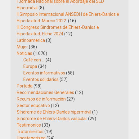
I Jornada Nacional sobre el Abordaje del SED
Hipermóvil
(8)
II Simposio Internacional ANSEDH de Ehlers-Danlos e
Hiperlaxitud. Murcia 2022.
(16)
III Congreso Síndromes de Ehlers-Danlos e
Hiperlaxitud. Elche 2024
(12)
Latinoamérica
(3)
Mujer
(36)
Noticias
(1.070)
Café con …
(4)
Europa
(34)
Eventos informativos
(58)
Eventos solidarios
(57)
Portada
(98)
Recomendaciones Generales
(12)
Recursos de información
(27)
Sector educativo
(12)
Síndrome de Ehlers-Danlos hipermóvil
(1)
Síndrome de Ehlers-Danlos vascular
(29)
Testimonios
(33)
Tratamientos
(19)
Uncategorized
(24)