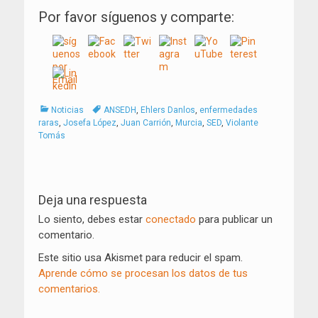
Por favor síguenos y comparte:
Categorías
Tags
Noticias
ANSEDH
,
Ehlers Danlos
,
enfermedades
raras
,
Josefa López
,
Juan Carrión
,
Murcia
,
SED
,
Violante
Tomás
Navegación
de
Deja una respuesta
entradas
Lo siento, debes estar
conectado
para publicar un
comentario.
Este sitio usa Akismet para reducir el spam.
Aprende cómo se procesan los datos de tus
comentarios.