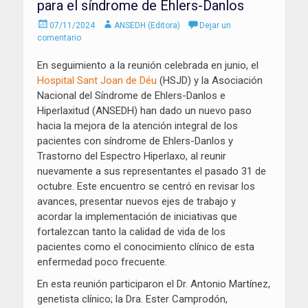
para el síndrome de Ehlers-Danlos
Enviado
Autor
07/11/2024
ANSEDH (Editora)
Dejar un
el
comentario
En seguimiento a la reunión celebrada en junio, el
Hospital Sant Joan de Déu
(HSJD) y la Asociación
Nacional del Síndrome de Ehlers-Danlos e
Hiperlaxitud (ANSEDH) han dado un nuevo paso
hacia la mejora de la atención integral de los
pacientes con síndrome de Ehlers-Danlos y
Trastorno del Espectro Hiperlaxo, al reunir
nuevamente a sus representantes el pasado 31 de
octubre. Este encuentro se centró en revisar los
avances, presentar nuevos ejes de trabajo y
acordar la implementación de iniciativas que
fortalezcan tanto la calidad de vida de los
pacientes como el conocimiento clínico de esta
enfermedad poco frecuente.
En esta reunión participaron el Dr. Antonio Martínez,
genetista clínico; la Dra. Ester Camprodón,