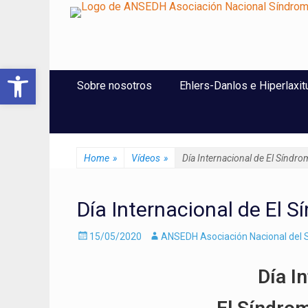
ANSEDH
Asociación Nacional del Síndrome de Ehlers-Danlos e Hi
Abrir barra de herramientas
Saltar
Menú Principal
Sobre nosotros
Ehlers-Danlos e Hiperlaxit
al
contenido
Home
»
Vídeos
»
Día Internacional de El Síndr
Día Internacional de El 
Enviado
Autor
15/05/2020
ANSEDH Asociación Nacional del S
el
Día I