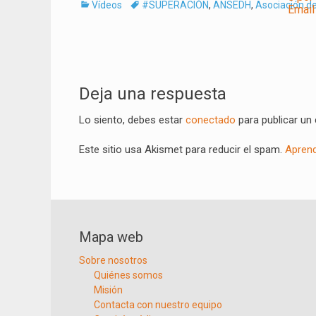
Categorías
Tags
Vídeos
#SUPERACIÓN
,
ANSEDH
,
Asociación de
Navegación
de
Deja una respuesta
entradas
Lo siento, debes estar
conectado
para publicar un
Este sitio usa Akismet para reducir el spam.
Aprend
Mapa web
Sobre nosotros
Quiénes somos
Misión
Contacta con nuestro equipo