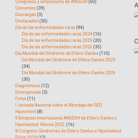
Congresos y simpósiums de ANSEDH
(60)
A
Convenios
(39)
Descargas
(3)
Destacados
(30)
Día de las enfermedades raras
(94)
Día de las enfermedades raras 2024
(16)
C
Día de las enfermedades raras 2025
(20)
Día de las enfermedades raras 2026
(35)
Día Mundial del Síndrome de Ehlers-Danlos
(110)
Día Mundial del Síndrome de Ehlers-Danlos 2025
(34)
Día Mundial del Síndrome de Ehlers-Danlos 2026
(30)
Diagnósticos
(12)
Emergencias
(3)
Fotos
(11)
I Jornada Nacional sobre el Abordaje del SED
Hipermóvil
(8)
II Simposio Internacional ANSEDH de Ehlers-Danlos e
Hiperlaxitud. Murcia 2022.
(16)
III Congreso Síndromes de Ehlers-Danlos e Hiperlaxitud.
Elche 2024
(12)