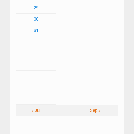
29
30
31
« Jul
Sep »