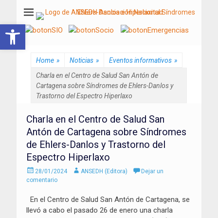
ANSEDH
Asociación Nacional del Síndrome de Ehlers-Danlos e Hiperlaxitud
Abrir barra de herramientas
Home
»
Noticias
»
Eventos informativos
»
Charla en el Centro de Salud San Antón de
Cartagena sobre Síndromes de Ehlers-Danlos y
Trastorno del Espectro Hiperlaxo
Charla en el Centro de Salud San
Antón de Cartagena sobre Síndromes
de Ehlers-Danlos y Trastorno del
Espectro Hiperlaxo
Enviado
Autor
28/01/2024
ANSEDH (Editora)
Dejar un
el
comentario
En el Centro de Salud San Antón de Cartagena, se
llevó a cabo el pasado 26 de enero una charla