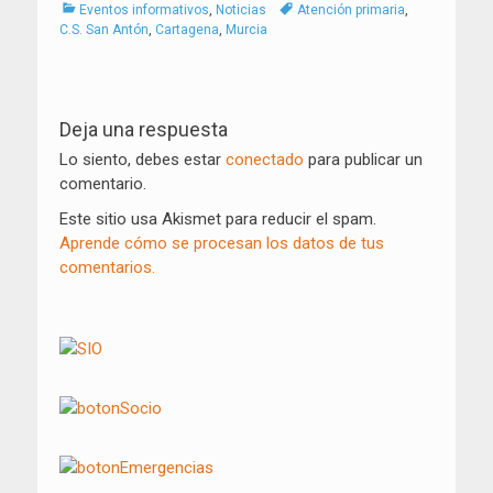
Categorías
Tags
Eventos informativos
,
Noticias
Atención primaria
,
C.S. San Antón
,
Cartagena
,
Murcia
Navegación
de
Deja una respuesta
entradas
Lo siento, debes estar
conectado
para publicar un
comentario.
Este sitio usa Akismet para reducir el spam.
Aprende cómo se procesan los datos de tus
comentarios.