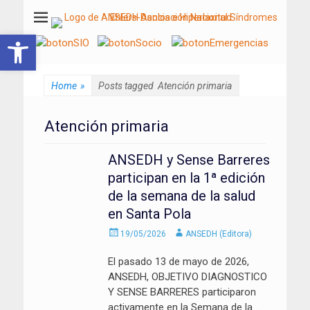
ANSEDH
Asociación Nacional del Síndrome de Ehlers-Danlos e Hiperlaxitud
Abrir barra de herramientas
Home
»
Posts tagged
Atención primaria
Atención primaria
ANSEDH y Sense Barreres
participan en la 1ª edición
de la semana de la salud
en Santa Pola
Enviado
Autor
19/05/2026
ANSEDH (Editora)
el
El pasado 13 de mayo de 2026,
ANSEDH, OBJETIVO DIAGNOSTICO
Y SENSE BARRERES participaron
activamente en la Semana de la
…