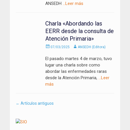
ANSEDH
…Leer más
Charla «Abordando las
EERR desde la consulta de
Atención Primaria»
Enviado
Autor
07/03/2025
ANSEDH (Editora)
el
El pasado martes 4 de marzo, tuvo
lugar una charla sobre como
abordar las enfermedades raras
desde la Atención Primaria,
…Leer
más
Navegación
←
Artículos antiguos
por
los
artículos