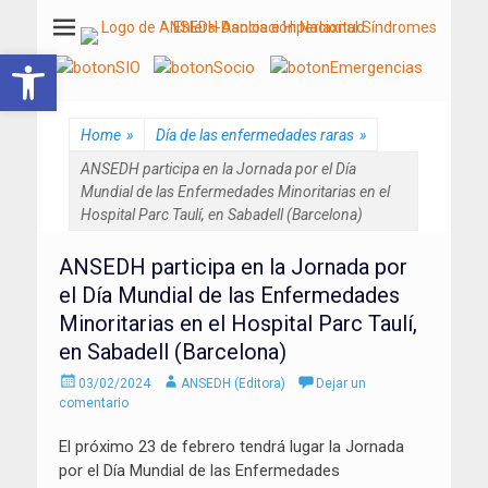
ANSEDH
Asociación Nacional del Síndrome de Ehlers-Danlos e Hiperlaxitud
Abrir barra de herramientas
Home
»
Día de las enfermedades raras
»
ANSEDH participa en la Jornada por el Día
Mundial de las Enfermedades Minoritarias en el
Hospital Parc Taulí, en Sabadell (Barcelona)
ANSEDH participa en la Jornada por
el Día Mundial de las Enfermedades
Minoritarias en el Hospital Parc Taulí,
en Sabadell (Barcelona)
Enviado
Autor
03/02/2024
ANSEDH (Editora)
Dejar un
el
comentario
El próximo 23 de febrero tendrá lugar la Jornada
por el Día Mundial de las Enfermedades