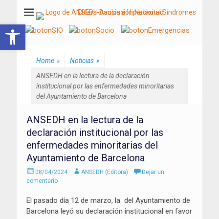
ANSEDH
Asociación Nacional del Síndrome de Ehlers-Danlos e Hiperlaxitud
Abrir barra de herramientas
Home
»
Noticias
»
ANSEDH en la lectura de la declaración
institucional por las enfermedades minoritarias
del Ayuntamiento de Barcelona
ANSEDH en la lectura de la
declaración institucional por las
enfermedades minoritarias del
Ayuntamiento de Barcelona
Enviado
Autor
08/04/2024
ANSEDH (Editora)
Dejar un
el
comentario
El pasado día 12 de marzo, la del Ayuntamiento de
Barcelona leyó su declaración institucional en favor