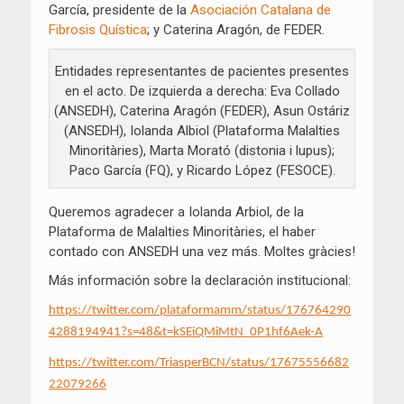
García, presidente de la
Asociación Catalana de
Fibrosis Quística
; y Caterina Aragón, de FEDER.
Entidades representantes de pacientes presentes
en el acto. De izquierda a derecha: Eva Collado
(ANSEDH), Caterina Aragón (FEDER), Asun Ostáriz
(ANSEDH), Iolanda Albiol (Plataforma Malalties
Minoritàries), Marta Morató (distonia i lupus);
Paco García (FQ), y Ricardo López (FESOCE).
Queremos agradecer a Iolanda Arbiol, de la
Plataforma de Malalties Minoritàries, el haber
contado con ANSEDH una vez más. Moltes gràcies!
Más información sobre la declaración institucional:
https://twitter.com/plataformamm/status/176764290
4288194941?s=48&t=kSEiQMiMtN_0P1hf6Aek-A
https://twitter.com/TriasperBCN/status/17675556682
22079266