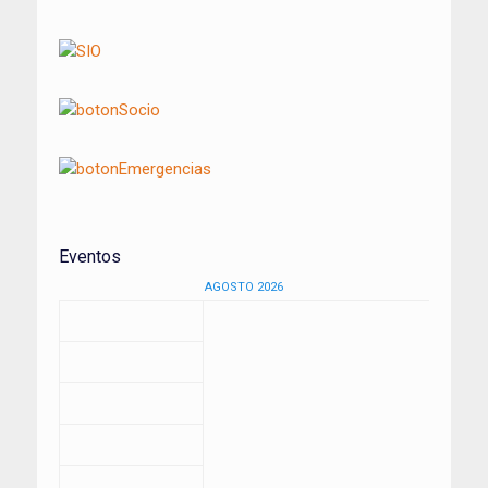
por
los
artículos
Eventos
AGOSTO 2026