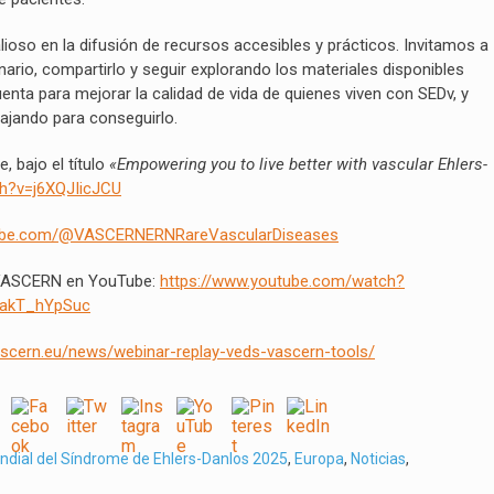
lioso en la difusión de recursos accesibles y prácticos. Invitamos a
nario, compartirlo y seguir explorando los materiales disponibles
uenta para mejorar la calidad de vida de quienes viven con SEDv, y
jando para conseguirlo.
, bajo el título
«Empowering you to live better with vascular Ehlers-
h?v=j6XQJIicJCU
tube.com/@VASCERNERNRareVascularDiseases
e VASCERN en YouTube:
https://www.youtube.com/watch?
1akT_hYpSuc
vascern.eu/news/webinar-replay-veds-vascern-tools/
ndial del Síndrome de Ehlers-Danlos 2025
,
Europa
,
Noticias
,