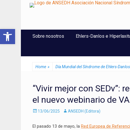
ANSEDH
Asociación Nacional del Síndrome de Ehlers-Danlos e Hi
Abrir barra de herramientas
Saltar
Menú Principal
Sobre nosotros
Ehlers-Danlos e Hiperlaxit
al
contenido
Home
»
Día Mundial del Síndrome de Ehlers-Danlos
“Vivir mejor con SEDv”: r
el nuevo webinario de V
Enviado
Autor
13/06/2025
ANSEDH (Editora)
el
El pasado 13 de mayo, la
Red Europea de Referen