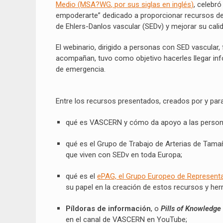
Medio (MSA?WG
, por sus siglas en inglés
)
, celebr
empoderarte” dedicado a proporcionar recursos d
de Ehlers-Danlos vascular (SEDv) y mejorar su calid
El webinario, dirigido a personas con SED vascular,
acompañan, tuvo como objetivo hacerles llegar info
de emergencia.
Entre los recursos presentados, creados por y par
qué es VASCERN y cómo da apoyo a las person
qué es el Grupo de Trabajo de Arterias de Tam
que viven con SEDv en toda Europa;
qué es el
ePAG,
el
Grupo Europeo de Representa
su papel en la creación de estos recursos y her
Píldoras de información
, o
Pills of Knowledge
en el canal de VASCERN en YouTube;