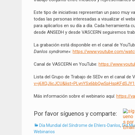
Este tipo de iniciativas representan un paso muy va
todas las personas interesadas a visualizar el webi
para aplicarlos en su día a día. Cada herramienta c
desde ANSEDH y desde VASCERN seguiremos traba
La grabación está disponible en el canal de YouTube
Danlos syndrome»
:
https://www.youtube.com/watc
Canal de VASCERN en YouTube:
https://www.you
Lista del Grupo de Trabajo de SEDv en el canal d
v=j6XQJIicJCU&list=PLynYSx6bbQwSpHspKFdSJY
Más información sobre el webinario aquí:
https://
Por favor síguenos y comparte:
Categorías
Día Mundial del Síndrome de Ehlers-Danlos
,
Día Mu
Webinarios