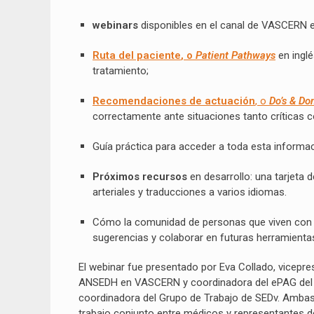
w
ebinars
disponibles en el canal de VASCERN 
Ruta del paciente
, o
Patient Pathways
en ingl
tratamiento;
R
ecomendaciones de
actuación
, o
Do’s & Don
correctamente ante situaciones tanto críticas 
Guía práctica para acceder a toda esta informa
Próximos recursos
en desarrollo: una tarjeta 
arteriales y traducciones a varios idiomas.
Cómo la comunidad de personas que viven con
sugerencias y colaborar en futuras herramienta
El webinar fue presentado por Eva Collado, vicepr
ANSEDH en VASCERN y coordinadora del ePAG del Gru
coordinadora del Grupo de Trabajo de SEDv. Ambas 
trabajo conjunto entre médicos y representantes d