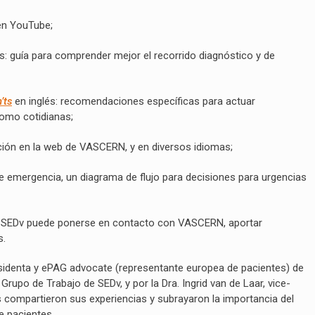
en YouTube;
és: guía para comprender mejor el recorrido diagnóstico y de
’ts
en inglés: recomendaciones específicas para actuar
como cotidianas;
ción en la web de VASCERN, y en diversos idiomas;
de emergencia, un diagrama de flujo para decisiones para urgencias
 SEDv puede ponerse en contacto con VASCERN, aportar
s.
esidenta y ePAG advocate (representante europea de pacientes) de
po de Trabajo de SEDv, y por la Dra. Ingrid van de Laar, vice-
compartieron sus experiencias y subrayaron la importancia del
e pacientes.