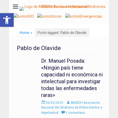
ANSEDH
Asociación Nacional del Síndrome de Ehlers-Danlos e Hiperlaxitud
Abrir barra de herramientas
Home
»
Posts tagged
Pablo de Olavide
Pablo de Olavide
Dr. Manuel Posada:
«Ningún país tiene
capacidad ni económica ni
intelectual para investigar
todas las enfermedades
raras»
Enviado
Autor
05/02/2016
ANSEDH Asociación
el
Nacional del Síndrome de Ehlers-Danlos e
Hiperlaxitud
1 comentario