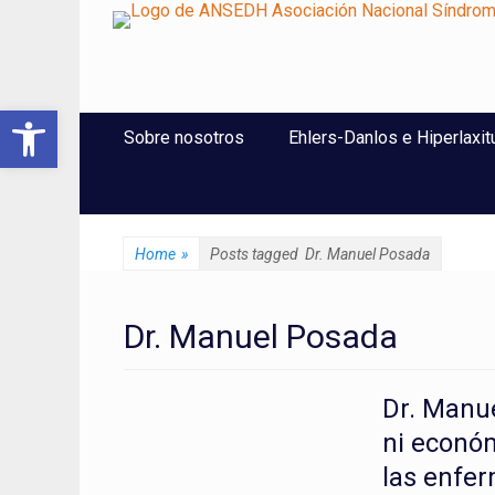
ANSEDH
Asociación Nacional del Síndrome de Ehlers-Danlos e Hi
Abrir barra de herramientas
Saltar
Menú Principal
Sobre nosotros
Ehlers-Danlos e Hiperlaxit
al
contenido
Home
»
Posts tagged
Dr. Manuel Posada
Dr. Manuel Posada
Dr. Manu
ni económ
las enfe