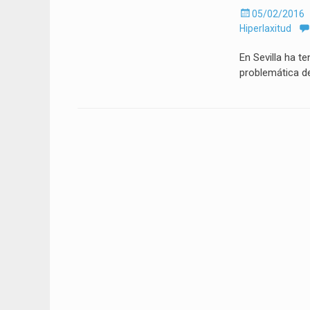
Enviado
05/02/2016
el
Hiperlaxitud
En Sevilla ha t
problemática d