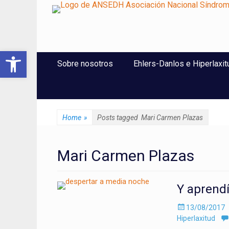
ANSEDH
Asociación Nacional del Síndrome de Ehlers-Danlos e Hi
Abrir barra de herramientas
Saltar
Menú Principal
Sobre nosotros
Ehlers-Danlos e Hiperlaxit
al
contenido
Home
»
Posts tagged
Mari Carmen Plazas
Mari Carmen Plazas
Y aprendí
Enviado
13/08/2017
el
Hiperlaxitud