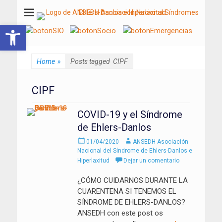
ANSEDH
Asociación Nacional del Síndrome de Ehlers-Danlos e Hiperlaxitud
Abrir barra de herramientas
Home
»
Posts tagged
CIPF
CIPF
COVID-19 y el Síndrome
de Ehlers-Danlos
Enviado
Autor
01/04/2020
ANSEDH Asociación
el
Nacional del Síndrome de Ehlers-Danlos e
Hiperlaxitud
Dejar un comentario
¿CÓMO CUIDARNOS DURANTE LA
CUARENTENA SI TENEMOS EL
SÍNDROME DE EHLERS-DANLOS?
ANSEDH con este post os