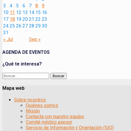
3
4
5
6
7
8
9
10
11
12
13
14
15
16
17
18
19
20
21
22
23
24
25
26
27
28
29
30
31
« Jul
Sep »
AGENDA DE EVENTOS
¿Qué te interesa?
Buscar:
Mapa web
Sobre nosotros
Quiénes somos
Misión
Contacta con nuestro equipo
Comité médico asesor
Servicio de Información y Orientación (SIO)