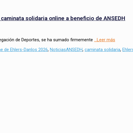
caminata solidaria online a beneficio de ANSEDH
elegación de Deportes, se ha sumado firmemente
…Leer más
Tags
me de Ehlers-Danlos 2026
,
Noticias
ANSEDH
,
caminata solidaria
,
Ehler