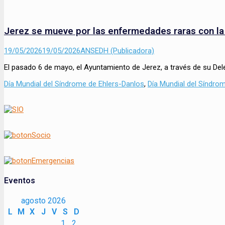
Jerez se mueve por las enfermedades raras con la 
Enviado
Autor
19/05/2026
19/05/2026
ANSEDH (Publicadora)
el
El pasado 6 de mayo, el Ayuntamiento de Jerez, a través de su D
Categorías
Día Mundial del Síndrome de Ehlers-Danlos
,
Día Mundial del Síndro
Eventos
agosto 2026
L
M
X
J
V
S
D
1
2