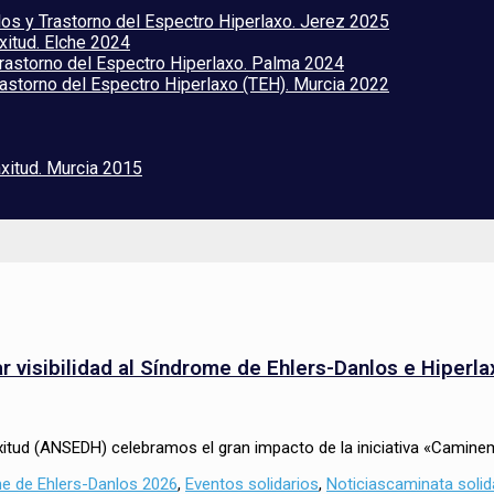
los y Trastorno del Espectro Hiperlaxo. Jerez 2025
xitud. Elche 2024
Trastorno del Espectro Hiperlaxo. Palma 2024
astorno del Espectro Hiperlaxo (TEH). Murcia 2022
axitud. Murcia 2015
r visibilidad al Síndrome de Ehlers-Danlos e Hiperla
axitud (ANSEDH) celebramos el gran impacto de la iniciativa «Camin
Tags
me de Ehlers-Danlos 2026
,
Eventos solidarios
,
Noticias
caminata solid