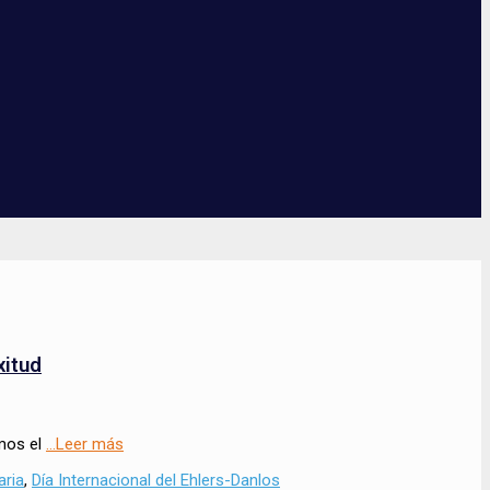
xitud
emos el
…Leer más
aria
,
Día Internacional del Ehlers-Danlos