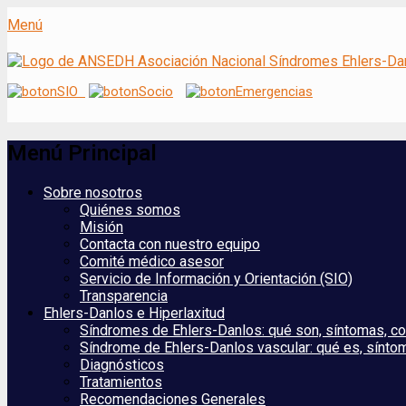
Menú
ANSEDH
Asociación Nacional del Síndrome de Eh
Menú Principal
Saltar
Sobre nosotros
al
Quiénes somos
contenido
Misión
Contacta con nuestro equipo
Comité médico asesor
Servicio de Información y Orientación (SIO)
Transparencia
Ehlers-Danlos e Hiperlaxitud
Síndromes de Ehlers-Danlos: qué son, síntomas, co
Síndrome de Ehlers-Danlos vascular: qué es, síntom
Diagnósticos
Tratamientos
Recomendaciones Generales