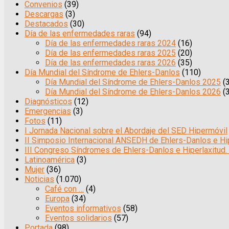
Convenios
(39)
Descargas
(3)
Destacados
(30)
Día de las enfermedades raras
(94)
Día de las enfermedades raras 2024
(16)
Día de las enfermedades raras 2025
(20)
Día de las enfermedades raras 2026
(35)
Día Mundial del Síndrome de Ehlers-Danlos
(110)
Día Mundial del Síndrome de Ehlers-Danlos 2025
(3
Día Mundial del Síndrome de Ehlers-Danlos 2026
(3
Diagnósticos
(12)
Emergencias
(3)
Fotos
(11)
I Jornada Nacional sobre el Abordaje del SED Hipermóvil
II Simposio Internacional ANSEDH de Ehlers-Danlos e Hip
III Congreso Síndromes de Ehlers-Danlos e Hiperlaxitud.
Latinoamérica
(3)
Mujer
(36)
Noticias
(1.070)
Café con …
(4)
Europa
(34)
Eventos informativos
(58)
Eventos solidarios
(57)
Portada
(98)