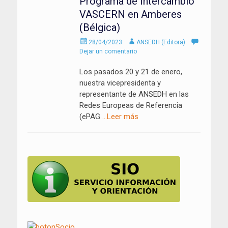
Programa de Intercambio
VASCERN en Amberes
(Bélgica)
Enviado
Autor
28/04/2023
ANSEDH (Editora)
el
Dejar un comentario
Los pasados 20 y 21 de enero,
nuestra vicepresidenta y
representante de ANSEDH en las
Redes Europeas de Referencia
(ePAG
…Leer más