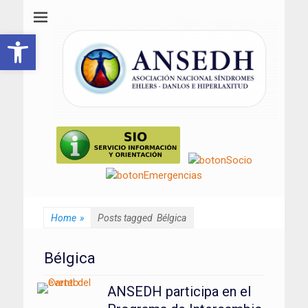
ANSEDH
Asociación Nacional del Síndrome de Ehlers-Danlos e Hiperlaxitud
Abrir barra de herramientas
Home
»
Posts tagged
Bélgica
Bélgica
ANSEDH participa en el