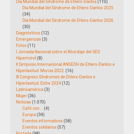
Día Mundial del Síndrome de Ehlers-Danlos
(110)
Día Mundial del Síndrome de Ehlers-Danlos 2025
(34)
Día Mundial del Síndrome de Ehlers-Danlos 2026
(30)
Diagnósticos
(12)
Emergencias
(3)
Fotos
(11)
I Jornada Nacional sobre el Abordaje del SED
Hipermóvil
(8)
II Simposio Internacional ANSEDH de Ehlers-Danlos e
Hiperlaxitud. Murcia 2022.
(16)
III Congreso Síndromes de Ehlers-Danlos e
Hiperlaxitud. Elche 2024
(12)
Latinoamérica
(3)
Mujer
(36)
Noticias
(1.070)
Café con …
(4)
Europa
(34)
Eventos informativos
(58)
Eventos solidarios
(57)
Portada
(98)