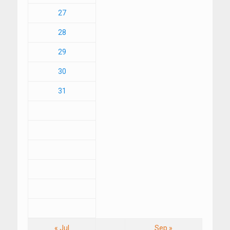
27
28
29
30
31
« Jul
Sep »