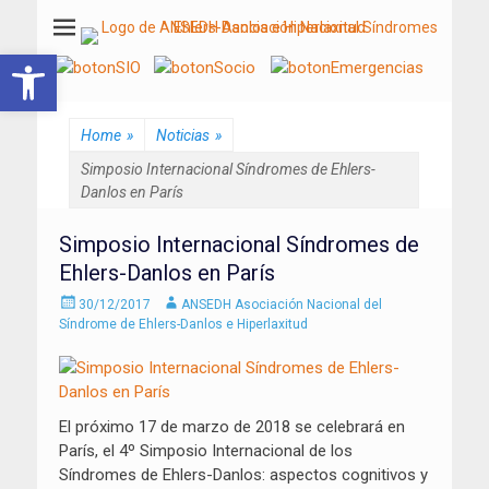
ANSEDH
Asociación Nacional del Síndrome de Ehlers-Danlos e Hiperlaxitud
Abrir barra de herramientas
Home
»
Noticias
»
Simposio Internacional Síndromes de Ehlers-
Danlos en París
Simposio Internacional Síndromes de
Ehlers-Danlos en París
Enviado
Autor
30/12/2017
ANSEDH Asociación Nacional del
el
Síndrome de Ehlers-Danlos e Hiperlaxitud
El próximo 17 de marzo de 2018 se celebrará en
París, el 4º Simposio Internacional de los
Síndromes de Ehlers-Danlos: aspectos cognitivos y