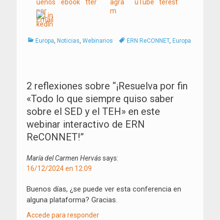
Categorías
Tags
Europa
,
Noticias
,
Webinarios
ERN ReCONNET
,
Europa
Navegación
de
2 reflexiones sobre “
¡Resuelva por fin
entradas
«Todo lo que siempre quiso saber
sobre el SED y el TEH» en este
webinar interactivo de ERN
ReCONNET!
”
María del Carmen Hervás
says:
16/12/2024 en 12:09
Buenos días, ¿se puede ver esta conferencia en
alguna plataforma? Gracias.
Accede para responder