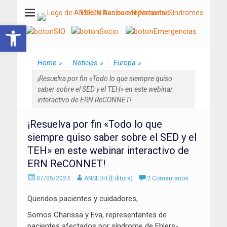
ANSEDH
Asociación Nacional del Síndrome de Ehlers-Danlos e Hiperlaxitud
Abrir barra de herramientas
Home
»
Noticias
»
Europa
»
¡Resuelva por fin «Todo lo que siempre quiso
saber sobre el SED y el TEH» en este webinar
interactivo de ERN ReCONNET!
¡Resuelva por fin «Todo lo que
siempre quiso saber sobre el SED y el
TEH» en este webinar interactivo de
ERN ReCONNET!
Enviado
Autor
07/05/2024
ANSEDH (Editora)
2 Comentarios
el
Queridos pacientes y cuidadores,
Somos Charissa y Eva, representantes de
pacientes afectados por síndrome de Ehlers-