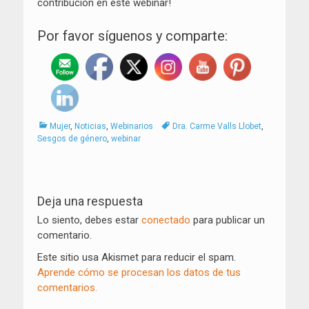
contribución en este webinar!
Por favor síguenos y comparte:
Categorías
Tags
Mujer
,
Noticias
,
Webinarios
Dra. Carme Valls Llobet
,
Sesgos de género
,
webinar
Navegación
de
Deja una respuesta
entradas
Lo siento, debes estar
conectado
para publicar un
comentario.
Este sitio usa Akismet para reducir el spam.
Aprende cómo se procesan los datos de tus
comentarios.