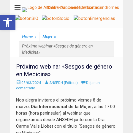
ANSEDH
Asociación Nacional del Síndrome de Ehlers-Danlos e Hiperlaxitud
Abrir barra de herramientas
Home
»
Mujer
»
Próximo webinar «Sesgos de género en
Medicina»
Próximo webinar «Sesgos de género
en Medicina»
Enviado
Autor
03/03/2024
ANSEDH (Editora)
Dejar un
el
comentario
Nos alegra invitaros el próximo viernes 8 de
marzo,
Día Internacional de la Mujer,
a las 17.00
horas (hora peninsular) al webinar que
organizamos desde ANSEDH junto con la Dra.
Carme Valls Llobet con el título “Sesgos de género
en Medicina”.