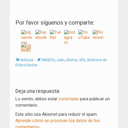
Por favor síguenos y comparte:
Categorías
Tags
Noticias
ANSEDH
,
Jaén
,
Martos
,
SED
,
Síndrome de
Ehlers-Danlos
Navegación
de
Deja una respuesta
entradas
Lo siento, debes estar
conectado
para publicar un
comentario.
Este sitio usa Akismet para reducir el spam.
Aprende cómo se procesan los datos de tus
comentarios.