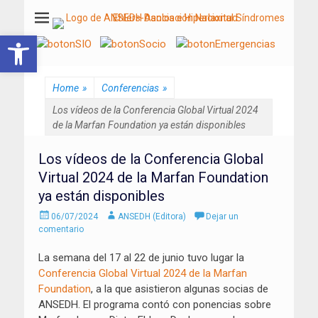
ANSEDH
Asociación Nacional del Síndrome de Ehlers-Danlos e Hiperlaxitud
Abrir barra de herramientas
Home
»
Conferencias
»
Los vídeos de la Conferencia Global Virtual 2024
de la Marfan Foundation ya están disponibles
Los vídeos de la Conferencia Global
Virtual 2024 de la Marfan Foundation
ya están disponibles
Enviado
Autor
06/07/2024
ANSEDH (Editora)
Dejar un
el
comentario
La semana del 17 al 22 de junio tuvo lugar la
Conferencia Global Virtual 2024 de la Marfan
Foundation
, a la que asistieron algunas socias de
ANSEDH. El programa contó con ponencias sobre