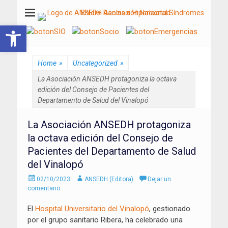
ANSEDH
Asociación Nacional del Síndrome de Ehlers-Danlos e Hiperlaxitud
Abrir barra de herramientas
Home
»
Uncategorized
»
La Asociación ANSEDH protagoniza la octava
edición del Consejo de Pacientes del
Departamento de Salud del Vinalopó
La Asociación ANSEDH protagoniza
la octava edición del Consejo de
Pacientes del Departamento de Salud
del Vinalopó
Enviado
Autor
02/10/2023
ANSEDH (Editora)
Dejar un
el
comentario
El
Hospital Universitario del Vinalopó
, gestionado
por el grupo sanitario Ribera, ha celebrado una