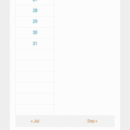
28
29
30
31
« Jul
Sep »