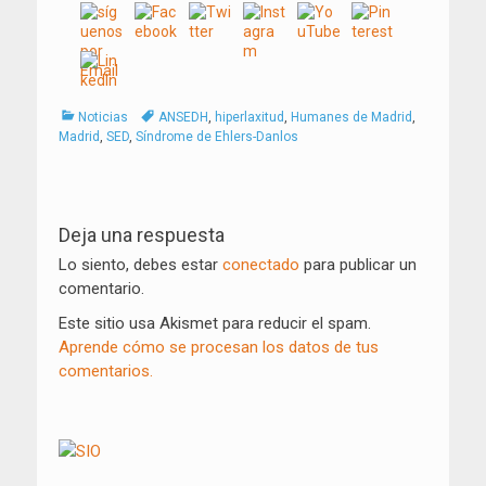
Categorías
Tags
Noticias
ANSEDH
,
hiperlaxitud
,
Humanes de Madrid
,
Madrid
,
SED
,
Síndrome de Ehlers-Danlos
Navegación
de
Deja una respuesta
entradas
Lo siento, debes estar
conectado
para publicar un
comentario.
Este sitio usa Akismet para reducir el spam.
Aprende cómo se procesan los datos de tus
comentarios.