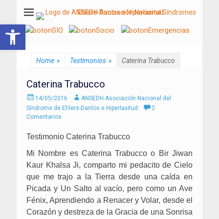
ANSEDH
Asociación Nacional del Síndrome de Ehlers-Danlos e Hiperlaxitud
Abrir barra de herramientas
Home
»
Testimonios
»
Caterina Trabucco
Caterina Trabucco
Enviado
Autor
14/05/2016
ANSEDH Asociación Nacional del
el
Síndrome de Ehlers-Danlos e Hiperlaxitud
2
Comentarios
Testimonio Caterina Trabucco
Mi Nombre es Caterina Trabucco o Bir Jiwan
Kaur Khalsa Ji, comparto mi pedacito de Cielo
que me trajo a la Tierra desde una caída en
Picada y Un Salto al vacío, pero como un Ave
Fénix, Aprendiendo a Renacer y Volar, desde el
Corazón y destreza de la Gracia de una Sonrisa