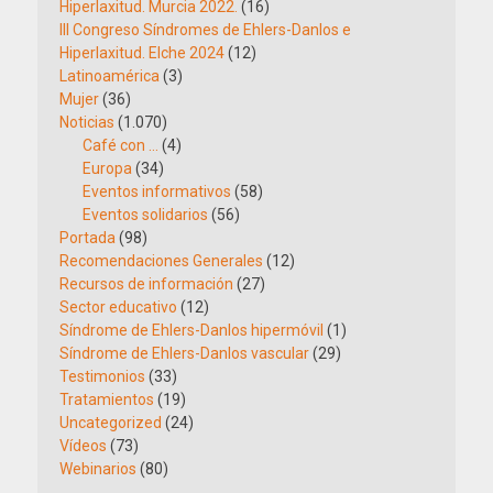
Hiperlaxitud. Murcia 2022.
(16)
III Congreso Síndromes de Ehlers-Danlos e
Hiperlaxitud. Elche 2024
(12)
Latinoamérica
(3)
Mujer
(36)
Noticias
(1.070)
Café con …
(4)
Europa
(34)
Eventos informativos
(58)
Eventos solidarios
(56)
Portada
(98)
Recomendaciones Generales
(12)
Recursos de información
(27)
Sector educativo
(12)
Síndrome de Ehlers-Danlos hipermóvil
(1)
Síndrome de Ehlers-Danlos vascular
(29)
Testimonios
(33)
Tratamientos
(19)
Uncategorized
(24)
Vídeos
(73)
Webinarios
(80)