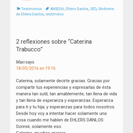
Categorías
Tags
Testimonios
ANSEDH
,
Ehlers Danlos
,
SED
,
Síndrome
de Ehlers-Danlos
,
testimonio
Navegación
de
2 reflexiones sobre “
Caterina
entradas
Trabucco
”
Maxi
says:
18/05/2016 en 19:16
Caterina, solamente decirte gracias. Gracias por
compartir tus experiencias y expresarlas de ésta
manera tan sutil, tan amablemente, tan llena de vida
y tan llena de esperanza y esperanzas. Esperanza
para ti y tu hija; y esperanzas para todos nosotros.
Desde hoy voy a intentar hacer solamente una
cosa cuando me hablen de EHLERS DANLOS:
Sonreir, solamente eso.