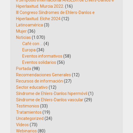
II Simposio Internacional ANSEDH de Ehlers-Danlos e
Hiperlaxitud. Murcia 2022.
(16)
III Congreso Síndromes de Ehlers-Danlos e
Hiperlaxitud. Elche 2024
(12)
Latinoamérica
(3)
Mujer
(36)
Noticias
(1.070)
Café con …
(4)
Europa
(34)
Eventos informativos
(58)
Eventos solidarios
(56)
Portada
(98)
Recomendaciones Generales
(12)
Recursos de información
(27)
Sector educativo
(12)
Síndrome de Ehlers-Danlos hipermóvil
(1)
Síndrome de Ehlers-Danlos vascular
(29)
Testimonios
(33)
Tratamientos
(19)
Uncategorized
(24)
Vídeos
(73)
Webinarios
(80)