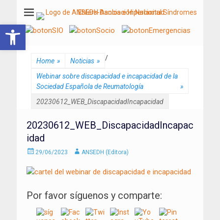
ANSEDH
Asociación Nacional del Síndrome de Ehlers-Danlos e Hiperlaxitud
Abrir barra de herramientas
/
Home
»
Noticias
»
Webinar sobre discapacidad e incapacidad de la
Sociedad Española de Reumatología
»
20230612_WEB_DiscapacidadIncapacidad
20230612_WEB_DiscapacidadIncapac
idad
Enviado
Autor
29/06/2023
ANSEDH (Editora)
el
Por favor síguenos y comparte: