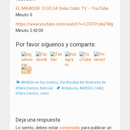
EL MIRADOR 13 05 24 Onda Cádiz TV – YouTube
Minuto 0
https://www.youtube.com/watch?v=LDSTPcAqTMg
Minuto 2:42:00
Por favor síguenos y comparte:
Categorías
ANSEDH en los medios
,
Día Mundial del Síndrome de
Tags
Ehlers-Danlos
,
Noticias
Andalucía
,
ANSEDH
,
Cádiz
,
Ehlers Danlos
,
Jerez
Navegación
de
Deja una respuesta
entradas
Lo siento, debes estar
conectado
para publicar un