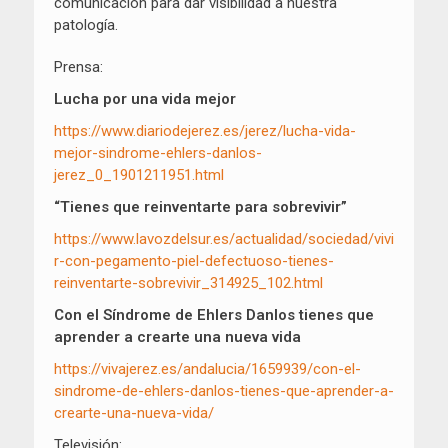
comunicación para dar visibilidad a nuestra
patología.
Prensa:
Lucha por una vida mejor
https://www.diariodejerez.es/jerez/lucha-vida-
mejor-sindrome-ehlers-danlos-
jerez_0_1901211951.html
“Tienes que reinventarte para sobrevivir”
https://www.lavozdelsur.es/actualidad/sociedad/vivi
r-con-pegamento-piel-defectuoso-tienes-
reinventarte-sobrevivir_314925_102.html
Con el Síndrome de Ehlers Danlos tienes que
aprender a crearte una nueva vida
https://vivajerez.es/andalucia/1659939/con-el-
sindrome-de-ehlers-danlos-tienes-que-aprender-a-
crearte-una-nueva-vida/
Televisión: