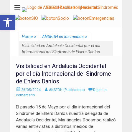
ANSEDH
Asociación Nacional del Síndrome de Ehlers-Danlos e Hiperlaxitud
Abrir barra de herramientas
Home
»
ANSEDH en los medios
»
Visibilidad en Andalucía Occidental por el día
Internacional del Síndrome de Ehlers Danlos
Visibilidad en Andalucía Occidental
por el día Internacional del Síndrome
de Ehlers Danlos
Enviado
Autor
26/05/2024
ANSEDH (Publicadora)
Dejar un
el
comentario
El pasado 15 de Mayo por el día internacional del
Síndrome de Ehlers Danlos nuestra delegada de
Andalucía Occidental, Mariángeles Docampo realizó
varias entrevistas a distintos medios de