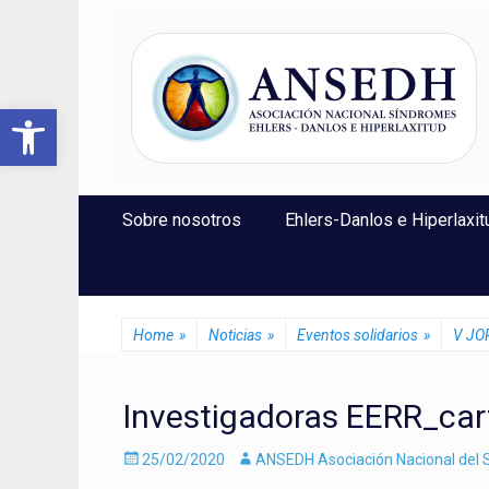
ANSEDH
Asociación Nacional del Síndrome de Ehlers-Danlos e Hi
Abrir barra de herramientas
Saltar
Menú Principal
Sobre nosotros
Ehlers-Danlos e Hiperlaxit
al
contenido
Home
»
Noticias
»
Eventos solidarios
»
V JO
Investigadoras EERR_car
Enviado
Autor
25/02/2020
ANSEDH Asociación Nacional del S
el