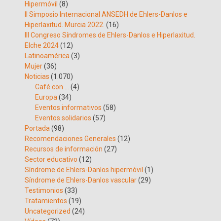
Hipermóvil
(8)
II Simposio Internacional ANSEDH de Ehlers-Danlos e
Hiperlaxitud. Murcia 2022.
(16)
III Congreso Síndromes de Ehlers-Danlos e Hiperlaxitud.
Elche 2024
(12)
Latinoamérica
(3)
Mujer
(36)
Noticias
(1.070)
Café con …
(4)
Europa
(34)
Eventos informativos
(58)
Eventos solidarios
(57)
Portada
(98)
Recomendaciones Generales
(12)
Recursos de información
(27)
Sector educativo
(12)
Síndrome de Ehlers-Danlos hipermóvil
(1)
Síndrome de Ehlers-Danlos vascular
(29)
Testimonios
(33)
Tratamientos
(19)
Uncategorized
(24)