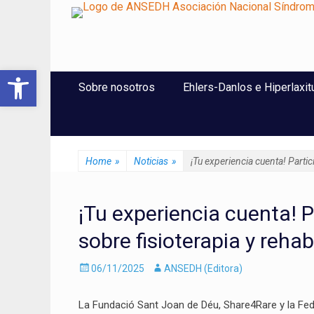
ANSEDH
Asociación Nacional del Síndrome de Ehlers-Danlos e Hi
Abrir barra de herramientas
Saltar
Menú Principal
Sobre nosotros
Ehlers-Danlos e Hiperlaxit
al
contenido
Home
»
Noticias
»
¡Tu experiencia cuenta! Parti
¡Tu experiencia cuenta! P
sobre fisioterapia y reha
Enviado
Autor
06/11/2025
ANSEDH (Editora)
el
La Fundació Sant Joan de Déu, Share4Rare y la F