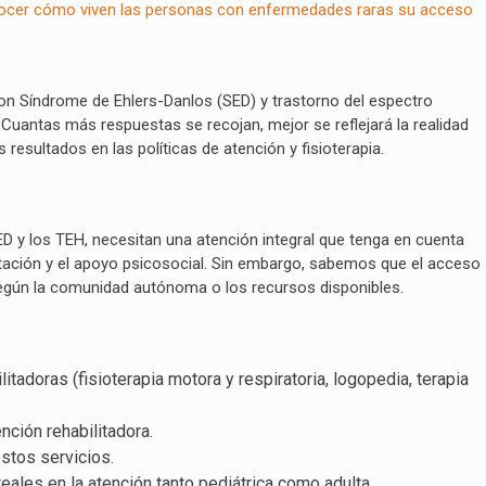
onocer cómo viven las personas con enfermedades raras su acceso
 Síndrome de Ehlers-Danlos (SED) y trastorno del espectro
 Cuantas más respuestas se recojan, mejor se reflejará la realidad
resultados en las políticas de atención y fisioterapia.
 y los TEH, necesitan una atención integral que tenga en cuenta
itación y el apoyo psicosocial. Sin embargo, sabemos que el acceso
 según la comunidad autónoma o los recursos disponibles.
litadoras (fisioterapia motora y respiratoria, logopedia, terapia
nción rehabilitadora.
estos servicios.
ales en la atención tanto pediátrica como adulta.