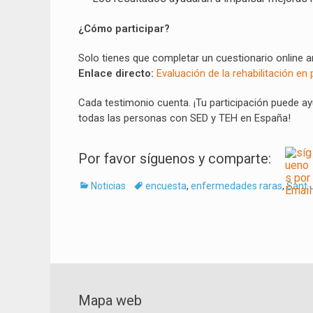
¿Cómo participar?
Solo tienes que completar un cuestionario online a
Enlace directo:
Evaluación de la rehabilitación 
Cada testimonio cuenta. ¡Tu participación puede ayud
todas las personas con SED y TEH en España!
Por favor síguenos y comparte:
Categorías
Tags
Noticias
encuesta
,
enfermedades raras
,
Sant 
Navegación
de
entradas
Mapa web