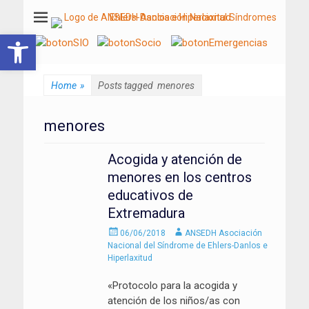
ANSEDH
Asociación Nacional del Síndrome de Ehlers-Danlos e Hiperlaxitud
Abrir barra de herramientas
Home
»
Posts tagged
menores
menores
Acogida y atención de
menores en los centros
educativos de
Extremadura
Enviado
Autor
06/06/2018
ANSEDH Asociación
el
Nacional del Síndrome de Ehlers-Danlos e
Hiperlaxitud
«Protocolo para la acogida y
atención de los niños/as con