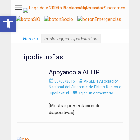
ANSEDH
Asociación Nacional del Síndrome de Ehlers-Danlos e Hiperlaxitud
Abrir barra de herramientas
Home
»
Posts tagged
Lipodistrofias
Lipodistrofias
Apoyando a AELIP
Enviado
Autor
30/03/2016
ANSEDH Asociación
el
Nacional del Síndrome de Ehlers-Danlos e
Hiperlaxitud
Dejar un comentario
[Mostrar presentación de
diapositivas]