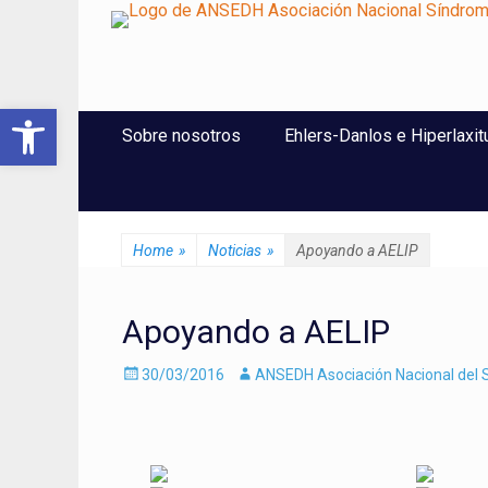
ANSEDH
Asociación Nacional del Síndrome de Ehlers-Danlos e Hi
Abrir barra de herramientas
Saltar
Menú Principal
Sobre nosotros
Ehlers-Danlos e Hiperlaxit
al
contenido
Home
»
Noticias
»
Apoyando a AELIP
Apoyando a AELIP
Enviado
Autor
30/03/2016
ANSEDH Asociación Nacional del S
el