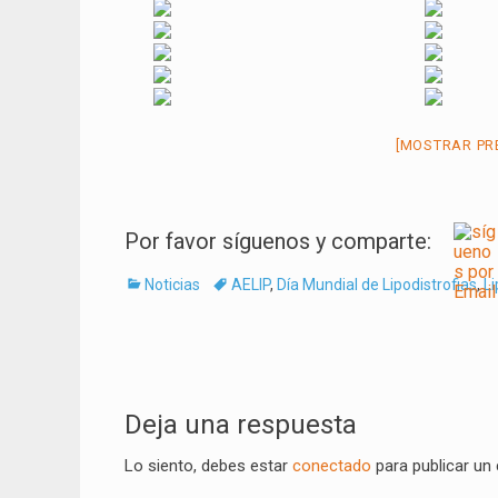
[MOSTRAR PR
Por favor síguenos y comparte:
Categorías
Tags
Noticias
AELIP
,
Día Mundial de Lipodistrofias
,
Li
Navegación
de
Deja una respuesta
entradas
Lo siento, debes estar
conectado
para publicar un