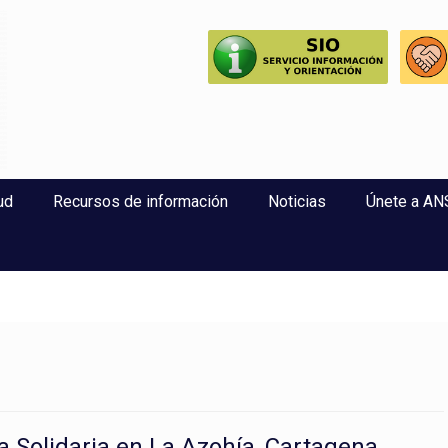
perlaxitud
ud
Recursos de información
Noticias
Únete a A
a Solidaria en La Azohía, Cartagena