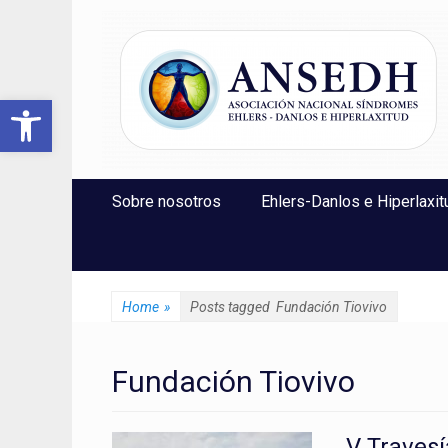
ANSEDH
Asociación Nacional del Síndrome de Ehlers-Danlos e Hi
Abrir barra de herramientas
Saltar
Menú Principal
Sobre nosotros
Ehlers-Danlos e Hiperlaxit
al
contenido
Home
»
Posts tagged
Fundación Tiovivo
Fundación Tiovivo
V Travesí