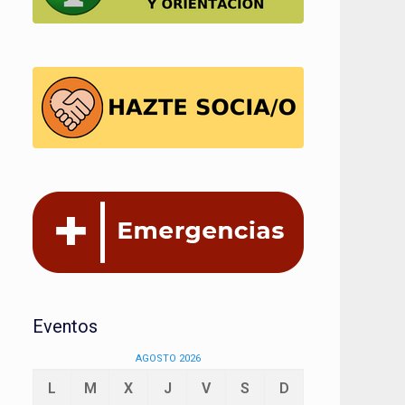
Eventos
AGOSTO 2026
L
M
X
J
V
S
D