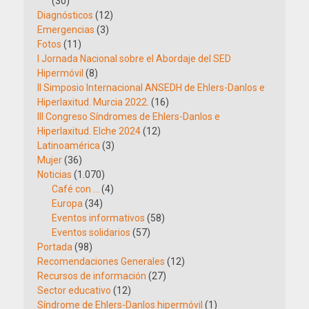
(30)
Diagnósticos
(12)
Emergencias
(3)
Fotos
(11)
I Jornada Nacional sobre el Abordaje del SED
Hipermóvil
(8)
II Simposio Internacional ANSEDH de Ehlers-Danlos e
Hiperlaxitud. Murcia 2022.
(16)
III Congreso Síndromes de Ehlers-Danlos e
Hiperlaxitud. Elche 2024
(12)
Latinoamérica
(3)
Mujer
(36)
Noticias
(1.070)
Café con …
(4)
Europa
(34)
Eventos informativos
(58)
Eventos solidarios
(57)
Portada
(98)
Recomendaciones Generales
(12)
Recursos de información
(27)
Sector educativo
(12)
Síndrome de Ehlers-Danlos hipermóvil
(1)