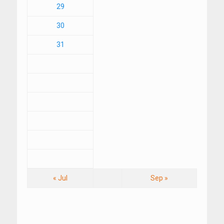
29
30
31
« Jul
Sep »