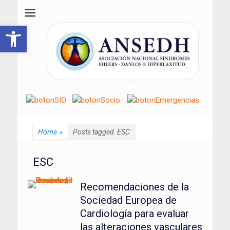
ANSEDH
Asociación Nacional del Síndrome de Ehlers-Danlos e Hiperlaxitud
Abrir barra de herramientas
Home
»
Posts tagged
ESC
ESC
Recomendaciones de la
Sociedad Europea de
Cardiología para evaluar
las alteraciones vasculares