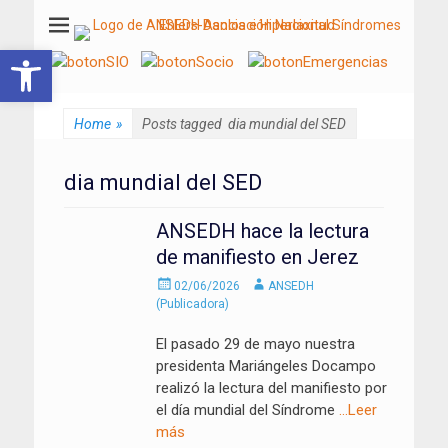
ANSEDH
Asociación Nacional del Síndrome de Ehlers-Danlos e Hiperlaxitud
Abrir barra de herramientas
Home
»
Posts tagged
dia mundial del SED
dia mundial del SED
ANSEDH hace la lectura
de manifiesto en Jerez
Enviado
Autor
02/06/2026
ANSEDH
el
(Publicadora)
El pasado 29 de mayo nuestra
presidenta Mariángeles Docampo
realizó la lectura del manifiesto por
el día mundial del Síndrome
…Leer
más