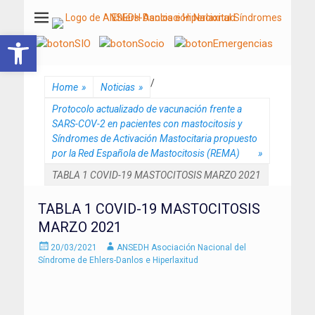
ANSEDH
Asociación Nacional del Síndrome de Ehlers-Danlos e Hiperlaxitud
Abrir barra de herramientas
/
Home
»
Noticias
»
Protocolo actualizado de vacunación frente a
SARS-COV-2 en pacientes con mastocitosis y
Síndromes de Activación Mastocitaria propuesto
por la Red Española de Mastocitosis (REMA)
»
TABLA 1 COVID-19 MASTOCITOSIS MARZO 2021
TABLA 1 COVID-19 MASTOCITOSIS
MARZO 2021
Enviado
Autor
20/03/2021
ANSEDH Asociación Nacional del
el
Síndrome de Ehlers-Danlos e Hiperlaxitud