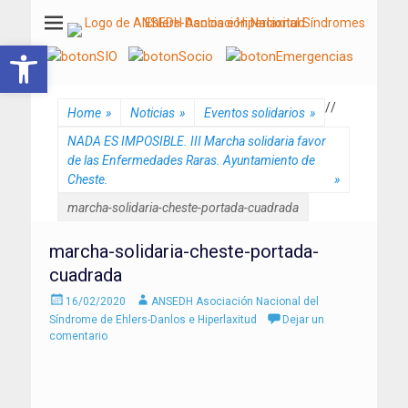
ANSEDH
Asociación Nacional del Síndrome de Ehlers-Danlos e Hiperlaxitud
Abrir barra de herramientas
/
/
Home
»
Noticias
»
Eventos solidarios
»
NADA ES IMPOSIBLE. III Marcha solidaria favor
de las Enfermedades Raras. Ayuntamiento de
Cheste.
»
marcha-solidaria-cheste-portada-cuadrada
marcha-solidaria-cheste-portada-
cuadrada
Enviado
Autor
16/02/2020
ANSEDH Asociación Nacional del
el
Síndrome de Ehlers-Danlos e Hiperlaxitud
Dejar un
comentario