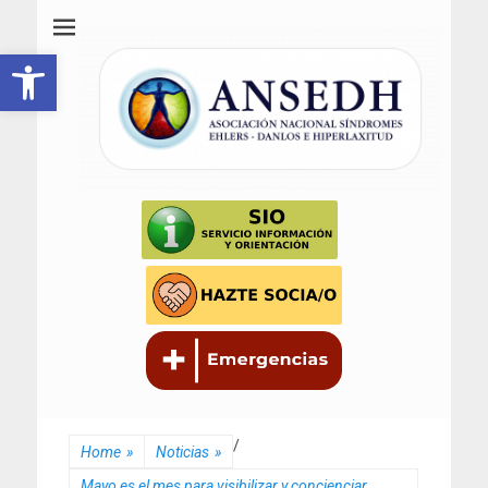
ANSEDH
Asociación Nacional del Síndrome de Ehlers-Danlos e Hiperlaxitud
Abrir barra de herramientas
/
Home
»
Noticias
»
Mayo es el mes para visibilizar y concienciar