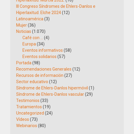
Hiperlaxitud. Murcia 2022.
(16)
III Congreso Síndromes de Ehlers-Danlos e
Hiperlaxitud. Elche 2024
(12)
Latinoamérica
(3)
Mujer
(36)
Noticias
(1.070)
Café con …
(4)
Europa
(34)
Eventos informativos
(58)
Eventos solidarios
(57)
Portada
(98)
Recomendaciones Generales
(12)
Recursos de información
(27)
Sector educativo
(12)
Síndrome de Ehlers-Danlos hipermóvil
(1)
Síndrome de Ehlers-Danlos vascular
(29)
Testimonios
(33)
Tratamientos
(19)
Uncategorized
(24)
Vídeos
(73)
Webinarios
(80)