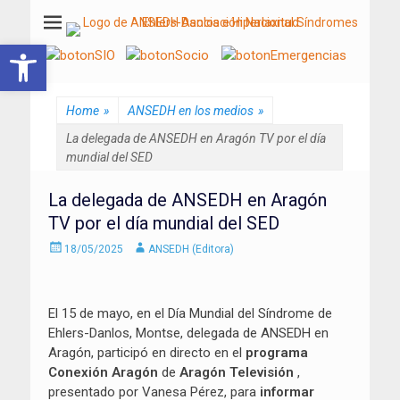
ANSEDH
Asociación Nacional del Síndrome de Ehlers-Danlos e Hiperlaxitud
Abrir barra de herramientas
Home
»
ANSEDH en los medios
»
La delegada de ANSEDH en Aragón TV por el día
mundial del SED
La delegada de ANSEDH en Aragón
TV por el día mundial del SED
Enviado
Autor
18/05/2025
ANSEDH (Editora)
el
El 15 de mayo, en el Día Mundial del Síndrome de
Ehlers-Danlos, Montse, delegada de ANSEDH en
Aragón, participó en directo en el
programa
Conexión Aragón
de
Aragón Televisión
,
presentado por Vanesa Pérez, para
informar