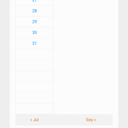
27
28
29
30
31
« Jul
Sep »