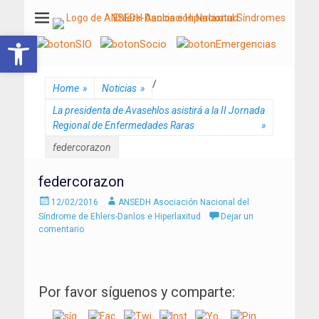
ANSEDH
Asociación Nacional del Síndrome de Ehlers-Danlos e Hiperlaxitud
Abrir barra de herramientas
/
Home
»
Noticias
»
La presidenta de Avasehlos asistirá a la II Jornada
Regional de Enfermedades Raras
»
federcorazon
federcorazon
Enviado
Autor
12/02/2016
ANSEDH Asociación Nacional del
el
Síndrome de Ehlers-Danlos e Hiperlaxitud
Dejar un
comentario
Por favor síguenos y comparte: