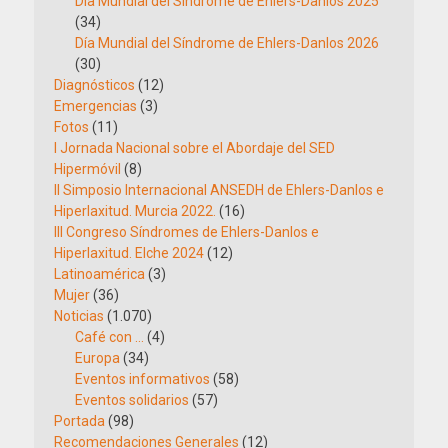
Día Mundial del Síndrome de Ehlers-Danlos 2025
(34)
Día Mundial del Síndrome de Ehlers-Danlos 2026
(30)
Diagnósticos
(12)
Emergencias
(3)
Fotos
(11)
I Jornada Nacional sobre el Abordaje del SED
Hipermóvil
(8)
II Simposio Internacional ANSEDH de Ehlers-Danlos e
Hiperlaxitud. Murcia 2022.
(16)
III Congreso Síndromes de Ehlers-Danlos e
Hiperlaxitud. Elche 2024
(12)
Latinoamérica
(3)
Mujer
(36)
Noticias
(1.070)
Café con …
(4)
Europa
(34)
Eventos informativos
(58)
Eventos solidarios
(57)
Portada
(98)
Recomendaciones Generales
(12)