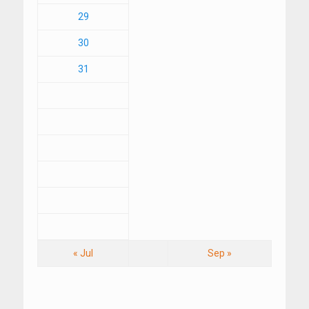
29
30
31
« Jul
Sep »