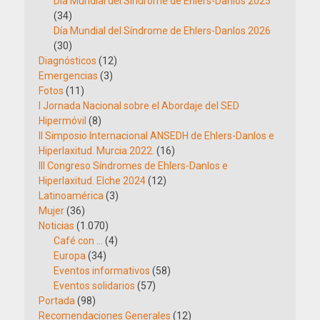
Día Mundial del Síndrome de Ehlers-Danlos 2025
(34)
Día Mundial del Síndrome de Ehlers-Danlos 2026
(30)
Diagnósticos
(12)
Emergencias
(3)
Fotos
(11)
I Jornada Nacional sobre el Abordaje del SED
Hipermóvil
(8)
II Simposio Internacional ANSEDH de Ehlers-Danlos e
Hiperlaxitud. Murcia 2022.
(16)
III Congreso Síndromes de Ehlers-Danlos e
Hiperlaxitud. Elche 2024
(12)
Latinoamérica
(3)
Mujer
(36)
Noticias
(1.070)
Café con …
(4)
Europa
(34)
Eventos informativos
(58)
Eventos solidarios
(57)
Portada
(98)
Recomendaciones Generales
(12)