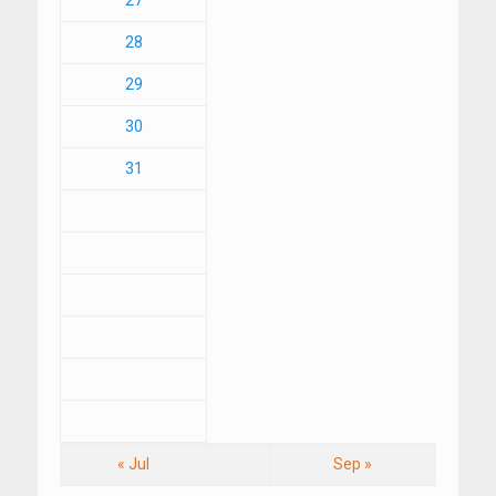
27
28
29
30
31
« Jul
Sep »