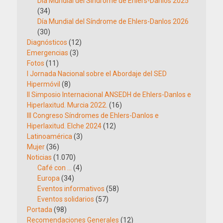
Día Mundial del Síndrome de Ehlers-Danlos 2025
(34)
Día Mundial del Síndrome de Ehlers-Danlos 2026
(30)
Diagnósticos
(12)
Emergencias
(3)
Fotos
(11)
I Jornada Nacional sobre el Abordaje del SED
Hipermóvil
(8)
II Simposio Internacional ANSEDH de Ehlers-Danlos e
Hiperlaxitud. Murcia 2022.
(16)
III Congreso Síndromes de Ehlers-Danlos e
Hiperlaxitud. Elche 2024
(12)
Latinoamérica
(3)
Mujer
(36)
Noticias
(1.070)
Café con …
(4)
Europa
(34)
Eventos informativos
(58)
Eventos solidarios
(57)
Portada
(98)
Recomendaciones Generales
(12)