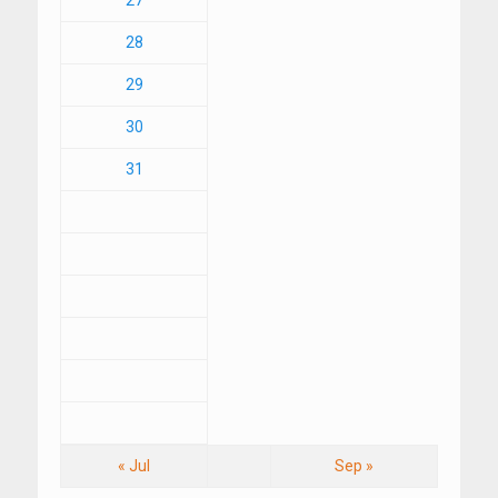
28
29
30
31
« Jul
Sep »