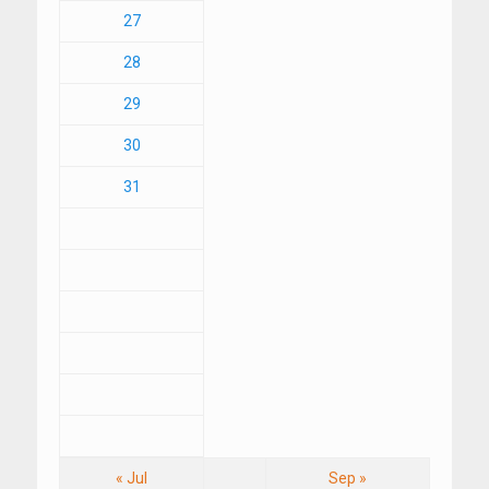
27
28
29
30
31
« Jul
Sep »