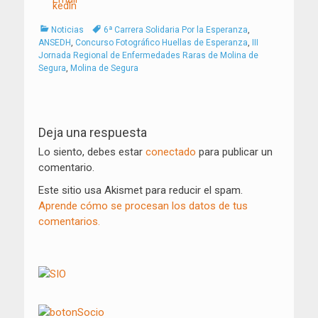
Categorías
Tags
Noticias
6ª Carrera Solidaria Por la Esperanza
,
ANSEDH
,
Concurso Fotográfico Huellas de Esperanza
,
III
Jornada Regional de Enfermedades Raras de Molina de
Segura
,
Molina de Segura
Navegación
de
Deja una respuesta
entradas
Lo siento, debes estar
conectado
para publicar un
comentario.
Este sitio usa Akismet para reducir el spam.
Aprende cómo se procesan los datos de tus
comentarios.