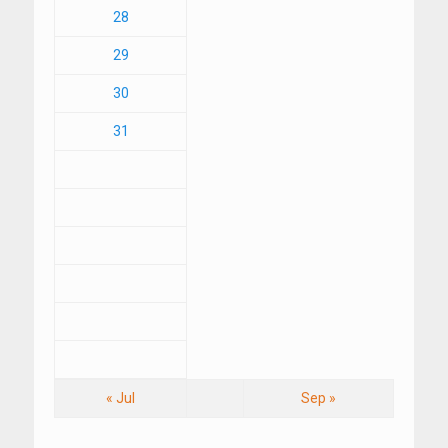
28
29
30
31
« Jul
Sep »