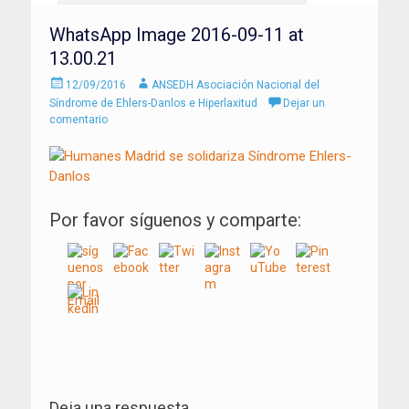
WhatsApp Image 2016-09-11 at
13.00.21
Enviado
Autor
12/09/2016
ANSEDH Asociación Nacional del
el
Síndrome de Ehlers-Danlos e Hiperlaxitud
Dejar un
comentario
Por favor síguenos y comparte:
Navegación
de
Deja una respuesta