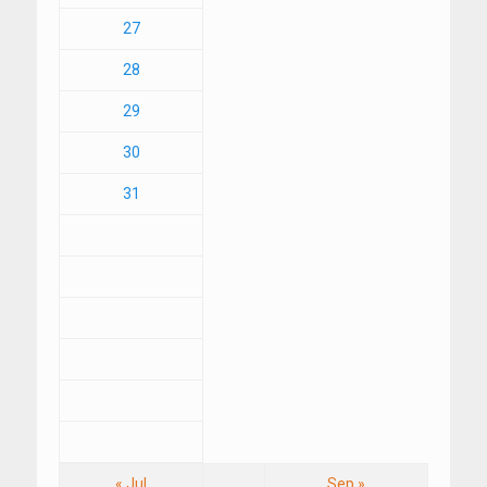
27
28
29
30
31
« Jul
Sep »